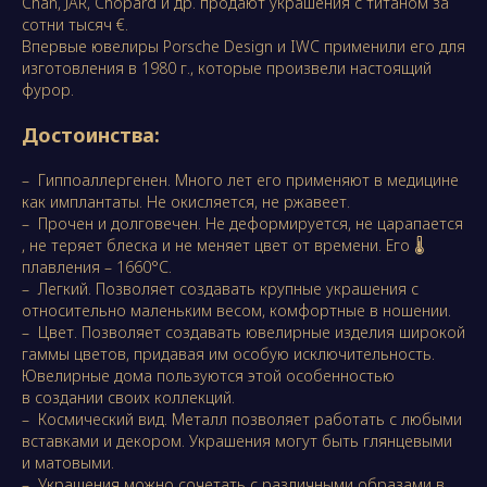
Chan, JAR, Chopard и др. продают украшения с титаном за
сотни тысяч €.
Впервые ювелиры Porsche Design и IWC применили его для
изготовления в 1980 г., которые произвели настоящий
фурор.
Достоинства:
– Гиппоаллергенен. Много лет его применяют в медицине
как имплантаты. Не окисляется, не ржавеет.
– Прочен и долговечен. Не деформируется, не царапается
, не теряет блеска и не меняет цвет от времени. Его 🌡
плавления – 1660°С.
– Легкий. Позволяет создавать крупные украшения с
относительно маленьким весом, комфортные в ношении.
– Цвет. Позволяет создавать ювелирные изделия широкой
гаммы цветов, придавая им особую исключительность.
Ювелирные дома пользуются этой особенностью
в создании своих коллекций.
– Космический вид. Металл позволяет работать с любыми
вставками и декором. Украшения могут быть глянцевыми
и матовыми.
– Украшения можно сочетать с различными образами в