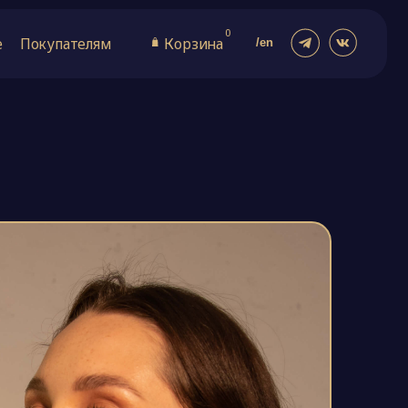
0
ям
Корзина
/en