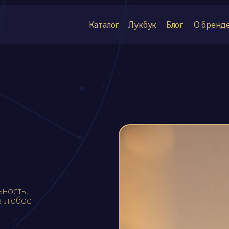
Каталог
Лукбук
Блог
О бренде
Покупател
ность,
в любое